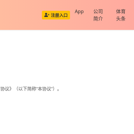
App
公司
体育
注册入口
简介
头条
协议》（以下简称“本协议”）。