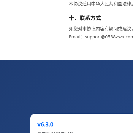
本协议适用中华人民共和国法律
十、联系方式
如您对本协议内容有疑问或建议
Email：support@0538zszx.co
v6.3.0