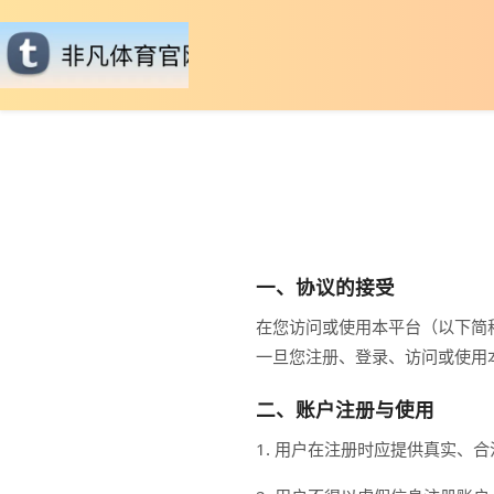
一、协议的接受
在您访问或使用本平台（以下简称
一旦您注册、登录、访问或使用
二、账户注册与使用
1. 用户在注册时应提供真实、