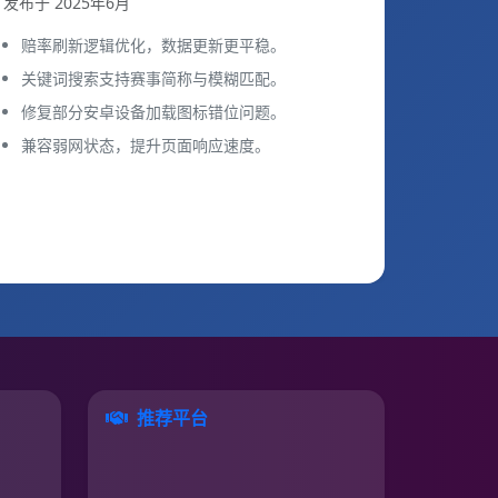
发布于 2025年6月
发布于 2
赔率刷新逻辑优化，数据更新更平稳。
首页全
FEIF
关键词搜索支持赛事简称与模糊匹配。
新增赛
修复部分安卓设备加载图标错位问题。
支持数
兼容弱网状态，提升页面响应速度。
账户系
推荐平台