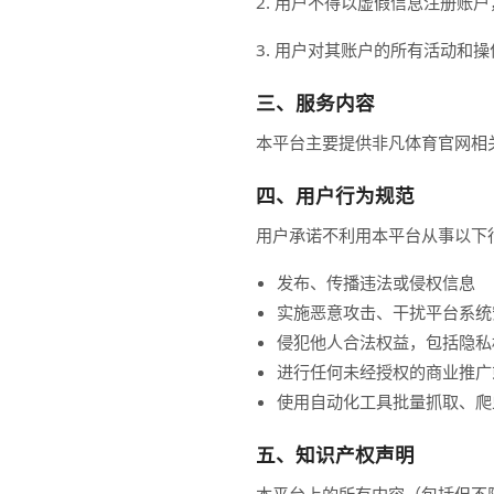
2. 用户不得以虚假信息注册账
3. 用户对其账户的所有活动和
三、服务内容
本平台主要提供非凡体育官网相
四、用户行为规范
用户承诺不利用本平台从事以下
发布、传播违法或侵权信息
实施恶意攻击、干扰平台系统
侵犯他人合法权益，包括隐私
进行任何未经授权的商业推广
使用自动化工具批量抓取、爬
五、知识产权声明